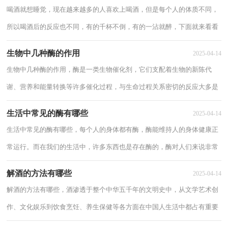
喝酒就想睡觉，现在越来越多的人喜欢上喝酒，但是每个人的体质不同，
所以喝酒后的反应也不同，有的千杯不倒，有的一沾就醉，下面就来看看
为什么喝酒就想睡觉。 喝酒就想睡觉1喝完酒...
生物中几种酶的作用
2025-04-14
生物中几种酶的作用，酶是一类生物催化剂，它们支配着生物的新陈代
谢、营养和能量转换等许多催化过程，与生命过程关系密切的反应大多是
酶催化反应，下面分享生物中几种酶的作用。 ...
生活中常见的酶有哪些
2025-04-14
生活中常见的酶有哪些，每个人的身体都有酶，酶能维持人的身体健康正
常运行。而在我们的生活中，许多东西也是存在酶的，酶对人们来说非常
重要。下面给大家介绍生活中常见的酶有哪些...
解酒的方法有哪些
2025-04-14
解酒的方法有哪些，酒渗透于整个中华五千年的文明史中，从文学艺术创
作、文化娱乐到饮食烹饪、养生保健等各方面在中国人生活中都占有重要
的位置，但是喝醉酒是很难受的，那么下面给...