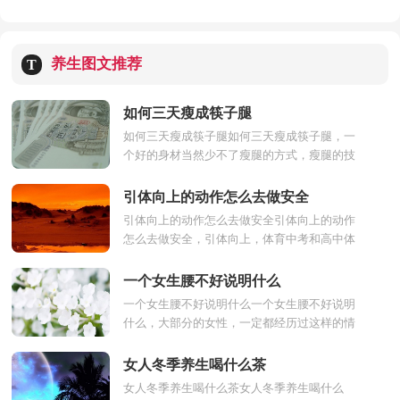
养生图文推荐
T
如何三天瘦成筷子腿
如何三天瘦成筷子腿如何三天瘦成筷子腿，一
个好的身材当然少不了瘦腿的方式，瘦腿的技
巧在生活中也是有很多技巧的，三天养成一个
好办法，下面介绍如...
引体向上的动作怎么去做安全
引体向上的动作怎么去做安全引体向上的动作
怎么去做安全，引体向上，体育中考和高中体
育会考的考试选择项目之一，主要测试上肢肌
肉力量的发展水平...
一个女生腰不好说明什么
一个女生腰不好说明什么一个女生腰不好说明
什么，大部分的女性，一定都经历过这样的情
况，总是腰痛，基本上十个女性中有，就有九
个女性的腰不好，下面来...
女人冬季养生喝什么茶
女人冬季养生喝什么茶女人冬季养生喝什么