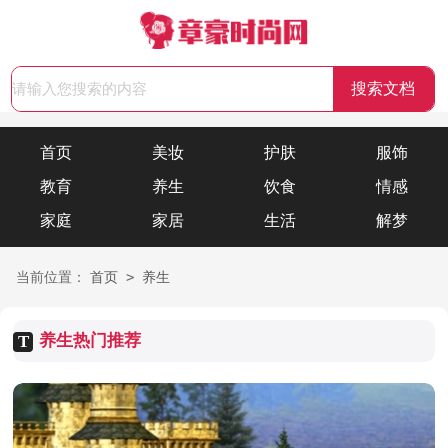
首页
美妆
护肤
服饰
教育
养生
饮食
情感
家庭
家居
生活
解梦
>
当前位置：
首页
养生
养生热门推荐
T