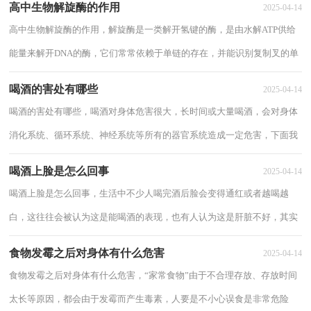
高中生物解旋酶的作用
2025-04-14
高中生物解旋酶的作用，解旋酶是一类解开氢键的酶，是由水解ATP供给
能量来解开DNA的酶，它们常常依赖于单链的存在，并能识别复制叉的单
链结构，下面分享高中生物解旋酶的作用。 高...
喝酒的害处有哪些
2025-04-14
喝酒的害处有哪些，喝酒对身体危害很大，长时间或大量喝酒，会对身体
消化系统、循环系统、神经系统等所有的器官系统造成一定危害，下面我
们来看看喝酒的害处有哪些。 喝酒的害处...
喝酒上脸是怎么回事
2025-04-14
喝酒上脸是怎么回事，生活中不少人喝完酒后脸会变得通红或者越喝越
白，这往往会被认为这是能喝酒的表现，也有人认为这是肝脏不好，其实
这是一件比较严肃的事情，那么下面就来跟大家分...
食物发霉之后对身体有什么危害
2025-04-14
食物发霉之后对身体有什么危害，“家常食物”由于不合理存放、存放时间
太长等原因，都会由于发霉而产生毒素，人要是不小心误食是非常危险