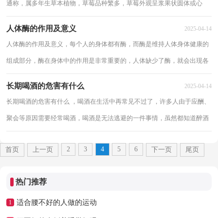
通称，属多年生草本植物，草莓品种繁多，草莓外观呈浆果状圆体或心
形，下面来看看草莓的营养价值。 草莓的营养价...
人体酶的作用及意义
2025-04-14
人体酶的作用及意义，每个人的身体都有酶，而酶是维持人体身体健康的
组成部分，酶在身体中的作用是非常重要的，人体缺少了酶，就会出现各
种疾病。下面介绍人体酶的作用及意义！ 人体...
长期喝酒的危害有什么
2025-04-14
长期喝酒的危害有什么 ，喝酒在生活中再常见不过了，许多人由于应酬、
聚会等原因需要经常喝酒，喝酒是无法逃避的一件事情，虽然都知道醉酒
之后会十分难受，但是很难避免，那么下面分享...
2
3
4
5
6
首页
上一页
下一页
尾页
热门推荐
适合腰不好的人做的运动
1