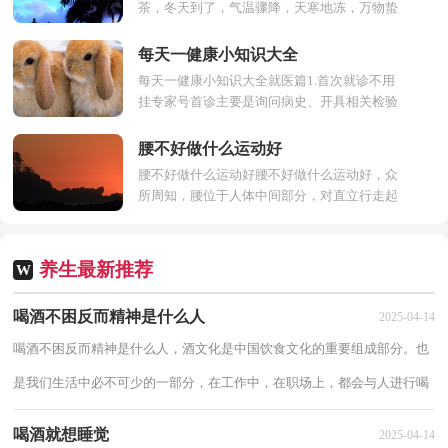
茶，冬天到了，气温骤降，天寒地冻，万物蛰
伏，寒邪袭人，人体生理功能减退，冬天喝茶
不仅能有效补充我们身体所需...
每天一健康小知识大全
每天一健康小知识大全就医篇1.首次就诊不用
挂专家号首诊主要是询问病史、开具相关检验
检查，挂普通号就可以。2.不管服用任何药
物，都要忌吸烟烟...
腰不好做什么运动好
腰不好做什么运动好腰不好做什么运动好，众
所周知，腰位于人体中间部分，对直立行走起
着决定性的作用，因此我们平时才要保护腰
部，但是在实际生活中，很...
养生最新推荐
W
喝酒不困反而精神是什么人
2025-04-14
喝酒不困反而精神是什么人，酒文化是中国饮食文化的重要组成部分。也
是我们生活中必不可少的一部分，在工作中，在职场上，都会与人进行喝
酒活动。下面来看看喝酒不困反而精神都有哪...
喝酒就想睡觉
2025-04-14