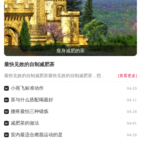
瘦身减肥的茶
最快见效的自制减肥茶
最快见效的自制减肥茶最快见效的自制减肥茶，想...
[查看更多]
小燕飞标准动作
w
04-26
茶与什么搭配喝最好
w
04-11
腰疼最怕三种锻炼
w
04-26
减肥茶的做法
w
04-01
室内最适合燃脂运动的是
w
04-26