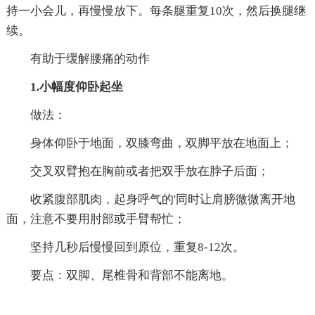
持一小会儿，再慢慢放下。每条腿重复10次，然后换腿继
续。
有助于缓解腰痛的动作
1.小幅度仰卧起坐
做法：
身体仰卧于地面，双膝弯曲，双脚平放在地面上；
交叉双臂抱在胸前或者把双手放在脖子后面；
收紧腹部肌肉，起身呼气的'同时让肩膀微微离开地
面，注意不要用肘部或手臂帮忙；
坚持几秒后慢慢回到原位，重复8-12次。
要点：双脚、尾椎骨和背部不能离地。