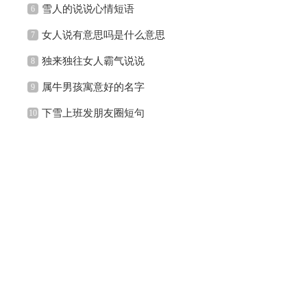
雪人的说说心情短语
6
女人说有意思吗是什么意思
7
独来独往女人霸气说说
8
属牛男孩寓意好的名字
9
下雪上班发朋友圈短句
10