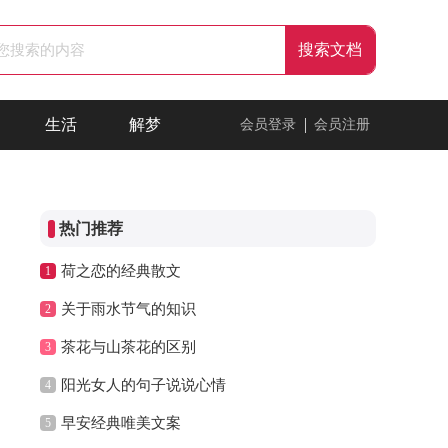
生活
解梦
会员登录
会员注册
热门推荐
荷之恋的经典散文
1
关于雨水节气的知识
2
茶花与山茶花的区别
3
阳光女人的句子说说心情
4
早安经典唯美文案
5