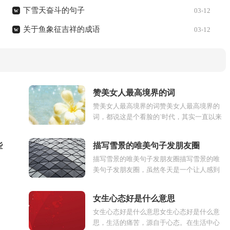
下雪天奋斗的句子
w
03-12
关于鱼象征吉祥的成语
w
03-12
赞美女人最高境界的词
赞美女人最高境界的词赞美女人最高境界的
词，都说这是个看脸的`时代，其实一直以来
大众都不只是单纯看脸，每一个人都是很优
秀的，都是需要赞美他们...
些
描写雪景的唯美句子发朋友圈
描写雪景的唯美句子发朋友圈描写雪景的唯
美句子发朋友圈，虽然冬天是一个让人感到
很感到很寒冷的季节，但是雪纷纷扬扬落下,
那一片雪花在空中舞...
女生心态好是什么意思
女生心态好是什么意思女生心态好是什么意
思，生活的痛苦，源自于心态。在生活中心