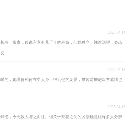
态可以决定一个人的生活幸福程度，心态好
的人往往是更加幸福的，心...
2025-04-14
表长寿、富贵，传说它享有几千年的寿命．仙鹤独立，翘首远望，姿态
..
2025-04-13
温暖的，她懂得如何在男人身上得到他的宠爱，撒娇对增进双方感情也
2025-04-13
色鲜艳，令无数人与之向往。但关于茶花之间的区别确是让许多人分辨