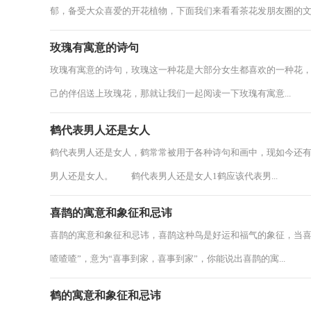
郁，备受大众喜爱的开花植物，下面我们来看看茶花发朋友圈的文案
玫瑰有寓意的诗句
玫瑰有寓意的诗句，玫瑰这一种花是大部分女生都喜欢的一种花
己的伴侣送上玫瑰花，那就让我们一起阅读一下玫瑰有寓意...
鹤代表男人还是女人
鹤代表男人还是女人，鹤常常被用于各种诗句和画中，现如今还
男人还是女人。 鹤代表男人还是女人1鹤应该代表男...
喜鹊的寓意和象征和忌讳
喜鹊的寓意和象征和忌讳，喜鹊这种鸟是好运和福气的象征，当喜
喳喳喳”，意为“喜事到家，喜事到家”，你能说出喜鹊的寓...
鹤的寓意和象征和忌讳