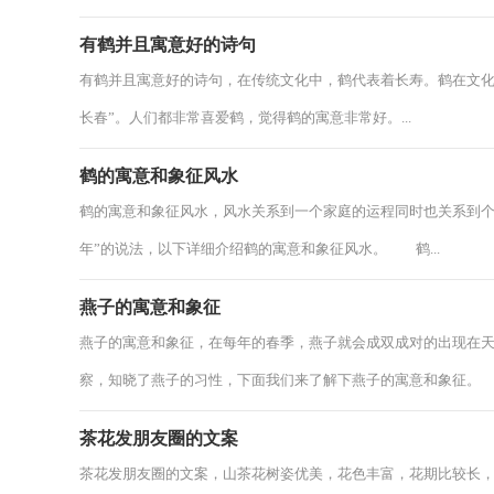
有鹤并且寓意好的诗句
有鹤并且寓意好的诗句，在传统文化中，鹤代表着长寿。鹤在文化
长春”。人们都非常喜爱鹤，觉得鹤的寓意非常好。...
鹤的寓意和象征风水
鹤的寓意和象征风水，风水关系到一个家庭的运程同时也关系到个
年”的说法，以下详细介绍鹤的寓意和象征风水。 鹤...
燕子的寓意和象征
燕子的寓意和象征，在每年的春季，燕子就会成双成对的出现在天
察，知晓了燕子的习性，下面我们来了解下燕子的寓意和象征。 ..
茶花发朋友圈的文案
茶花发朋友圈的文案，山茶花树姿优美，花色丰富，花期比较长