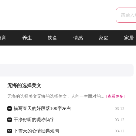
教育
养生
饮食
情感
家庭
家居
无悔的选择美文
无悔的选择美文无悔的选择美文，人的一生面对的...
[查看更多]
描写春天的好段落100字左右
w
03-12
干净好听的昵称俩字
w
03-12
下雪天的心情经典短句
w
03-12