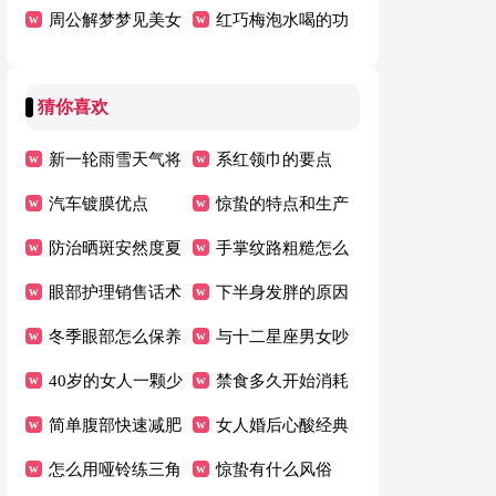
多用百宝箱
周公解梦梦见美女
上
红巧梅泡水喝的功
是什么意思
效
猜你喜欢
新一轮雨雪天气将
系红领巾的要点
影响中国大部份地
汽车镀膜优点
惊蛰的特点和生产
区
防治晒斑安然度夏
生活的关系
手掌纹路粗糙怎么
眼部护理销售话术
办
下半身发胖的原因
冬季眼部怎么保养
与十二星座男女吵
40岁的女人一颗少
架后应该如何应对
禁食多久开始消耗
女心
简单腹部快速减肥
脂肪
女人婚后心酸经典
操
怎么用哑铃练三角
句子
惊蛰有什么风俗