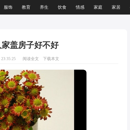
服饰
教育
养生
饮食
情感
家庭
家居
人家盖房子好不好
23:35:25
阅读全文
下载本文