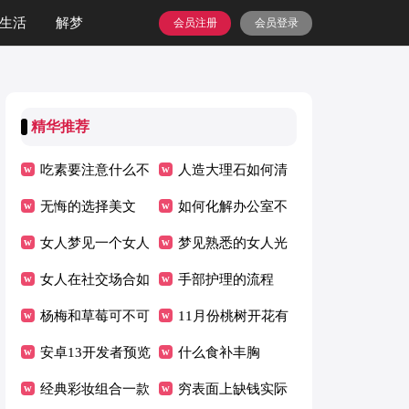
生活
解梦
会员注册
会员登录
精华推荐
吃素要注意什么不
人造大理石如何清
可以吃
无悔的选择美文
洁
如何化解办公室不
女人梦见一个女人
好的风水
梦见熟悉的女人光
光着的身子
女人在社交场合如
着全身的寓意
手部护理的流程
何说话
杨梅和草莓可不可
11月份桃树开花有
以一起吃
安卓13开发者预览
什么现象
什么食补丰胸
版适配机型名单
经典彩妆组合一款
穷表面上缺钱实际