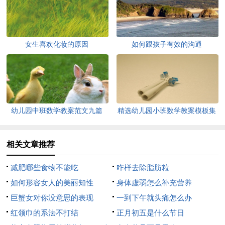
女生喜欢化妆的原因
如何跟孩子有效的沟通
幼儿园中班数学教案范文九篇
精选幼儿园小班数学教案模板集
合6篇
相关文章推荐
减肥哪些食物不能吃
咋样去除脂肪粒
如何形容女人的美丽知性
身体虚弱怎么补充营养
巨蟹女对你没意思的表现
一到下午就头痛怎么办
红领巾的系法不打结
正月初五是什么节日