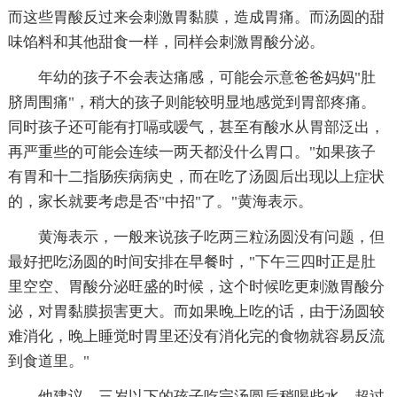
而这些胃酸反过来会刺激胃黏膜，造成胃痛。而汤圆的甜
味馅料和其他甜食一样，同样会刺激胃酸分泌。
年幼的孩子不会表达痛感，可能会示意爸爸妈妈"肚
脐周围痛"，稍大的孩子则能较明显地感觉到胃部疼痛。
同时孩子还可能有打嗝或嗳气，甚至有酸水从胃部泛出，
再严重些的可能会连续一两天都没什么胃口。"如果孩子
有胃和十二指肠疾病病史，而在吃了汤圆后出现以上症状
的，家长就要考虑是否"中招"了。"黄海表示。
黄海表示，一般来说孩子吃两三粒汤圆没有问题，但
最好把吃汤圆的时间安排在早餐时，"下午三四时正是肚
里空空、胃酸分泌旺盛的时候，这个时候吃更刺激胃酸分
泌，对胃黏膜损害更大。而如果晚上吃的话，由于汤圆较
难消化，晚上睡觉时胃里还没有消化完的食物就容易反流
到食道里。"
他建议，三岁以下的孩子吃完汤圆后稍喝些水，超过