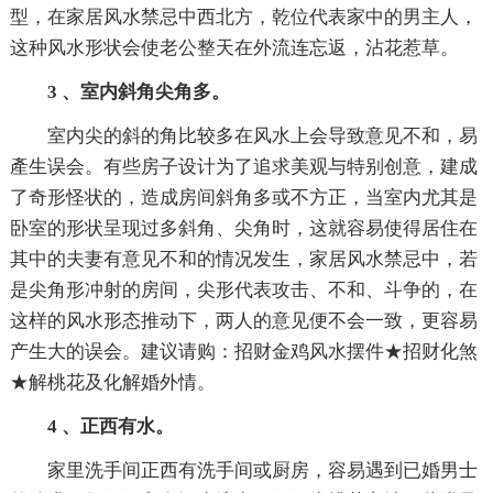
型，在家居风水禁忌中西北方，乾位代表家中的男主人，
这种风水形状会使老公整天在外流连忘返，沾花惹草。
3 、室内斜角尖角多。
室内尖的斜的角比较多在风水上会导致意见不和，易
產生误会。有些房子设计为了追求美观与特别创意，建成
了奇形怪状的，造成房间斜角多或不方正，当室内尤其是
卧室的形状呈现过多斜角、尖角时，这就容易使得居住在
其中的夫妻有意见不和的情况发生，家居风水禁忌中，若
是尖角形冲射的房间，尖形代表攻击、不和、斗争的，在
这样的风水形态推动下，两人的意见便不会一致，更容易
产生大的误会。建议请购：招财金鸡风水摆件★招财化煞
★解桃花及化解婚外情。
4 、正西有水。
家里洗手间正西有洗手间或厨房，容易遇到已婚男士