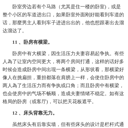
卧室旁边若有个马路（尤其是住一楼的卧室)，或是
整个小区的车道进出口，如果卧室外面刚好能看到车道的
话，那麼男主人看到车子进进出出的，他也想跟著出去溜
达溜达了。
11 、卧房有横梁。
卧房中有大横梁，因生活压力夫妻容易起争执。有些
人為了让室内空间更大，将两个房间打通，这样的话好多
时候会造成卧房中间出现一条横梁，从形状看，那横梁好
像人在挑扁担，重担都落在肩膀上一样，会使住卧房中的
两人為了生活压力而有争执或口角；而且卧房中有横梁，
也会使房中的气场不畅顺，造成夫妻情绪不稳定。如有这
格局的卧房（或客厅)，可以把天花板遮平。
12 、床头背靠无力。
虽然床头有后靠实墙，但有些床头的设计是栏杆式通