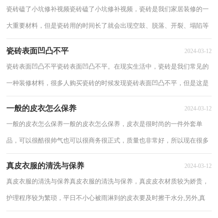
瓷砖磕了小坑修补视频瓷砖磕了小坑修补视频，瓷砖是我们家居装修的一
大重要材料，但是瓷砖用的时间长了就会出现空鼓、脱落、开裂、塌陷等
现象，影响美观性。下面来看看瓷砖磕了小...
瓷砖表面凹凸不平
2024-03-12
瓷砖表面凹凸不平瓷砖表面凹凸不平。在现实生活中，瓷砖是我们常见的
一种装修材料，很多人购买瓷砖的时候发现瓷砖表面凹凸不平，但是这是
一种劣质的瓷砖。一起来看看瓷砖表面凹凸...
一般的皮衣怎么保养
2024-03-12
一般的皮衣怎么保养一般的皮衣怎么保养，皮衣是很时尚的一件外套单
品，可以很酷很帅气也可以很商务很正式，质量也非常好，所以现在很多
年轻人都喜欢穿皮衣，以下分享一般的皮衣怎么保...
真皮衣服的清洗与保养
2024-03-12
真皮衣服的清洗与保养真皮衣服的清洗与保养，真皮皮衣材质较为娇贵，
护理程序较为繁琐，平日不小心被雨淋到的皮衣要及时擦干水分,另外,真
皮衣不可直接用水清洗,以下真皮衣服的清...