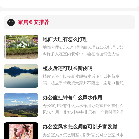
家居图文推荐
T
地面大理石怎么打理
地面大理石怎么打理地面大理石怎么打理，如
今许多人在室内装修中，会在地面铺设大理
石。这是一种取自于大自然的材料，它有丰富
独特的纹理、但有时...
植皮后还可以长新皮吗
植皮后还可以长新皮吗植皮后还可以长新皮
吗，植皮手术我想大家并不陌生，这是21世纪
比较流行的一种手术方法，植皮一般是针对烫
伤后所进行的一种手...
办公室挂钟有什么风水作用
办公室挂钟有什么风水作用办公室挂钟有什么
风水作用，其实,挂钟并非只有一个看时间的作
用,通过办公室风水的角度,我们可以合理进行
挂钟,使其有...
办公室风水怎么调整可以升官发财
办公室风水怎么调整可以升官发财办公室风水