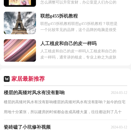
怎么调整可以升官发财，办公室是人们办公的
地方，所以很多人都是很注重办公室风水，其
中好的风水对事业...
联想g455拆机教程
联想g455拆机教程联想g455拆机教程？联想是
一个比较常见的品牌，这个品牌的电脑是很受
欢迎的，但是有些人的联想电脑用久了之后会
想要拆除，下面小编...
人工植皮和自己的皮一样吗
人工植皮和自己的皮一样吗人工植皮和自己的
皮一样吗，通常讲的植皮，专业上称之为皮肤
移植手术，一般是用于大面积烧伤的病人，植
皮的种类有很多种，一...
家居最新推荐
W
楼层的高矮对风水有没有影响
2024-03-12
楼层的高矮对风水有没有影响楼层的高矮对风水有没有影响？如今的住宅
用地十分紧张，所以建房的时候都会改成高楼大厦，往往都达到了几十
层。不过楼层对于风水很有讲究的，下面讲讲楼...
瓷砖磕了小坑修补视频
2024-03-12