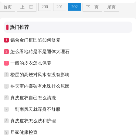
200
201
202
首页
上一页
下一页
尾页
热门推荐
铝合金门框凹陷如何修复
1
怎么看地砖是不是通体大理石
2
一般的皮衣怎么保养
3
楼层的高矮对风水有没有影响
4
冬天室内瓷砖有水珠什么原因
5
真皮皮衣自己怎么清洗
6
一到南风天就浑身不舒服
7
真皮皮衣怎么洗和护理
8
居家健康检查
9