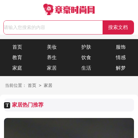
首页
美妆
护肤
服饰
教育
养生
饮食
情感
家庭
家居
生活
解梦
>
当前位置：
首页
家居
家居热门推荐
T